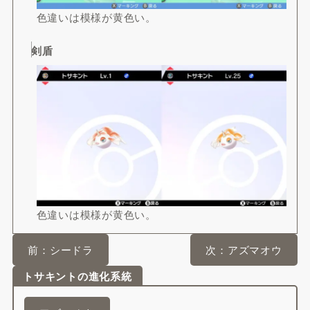
色違いは模様が黄色い。
剣盾
色違いは模様が黄色い。
前：シードラ
次：アズマオウ
トサキントの進化系統