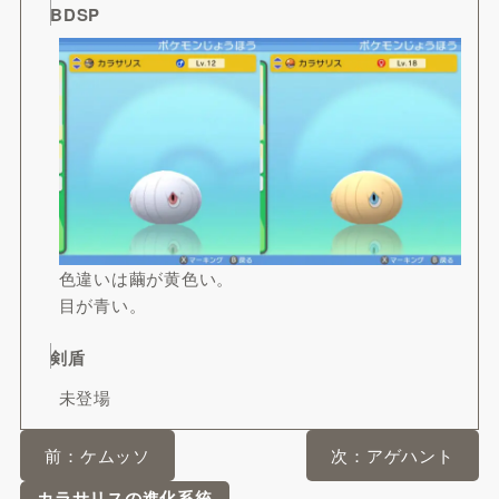
BDSP
色違いは繭が黄色い。
目が青い。
剣盾
未登場
前：ケムッソ
次：アゲハント
カラサリスの進化系統