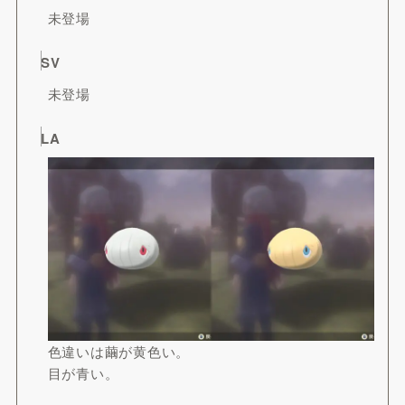
未登場
SV
未登場
LA
色違いは繭が黄色い。
目が青い。