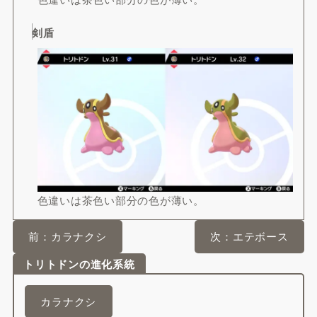
剣盾
色違いは茶色い部分の色が薄い。
前：カラナクシ
次：エテボース
トリトドンの進化系統
カラナクシ