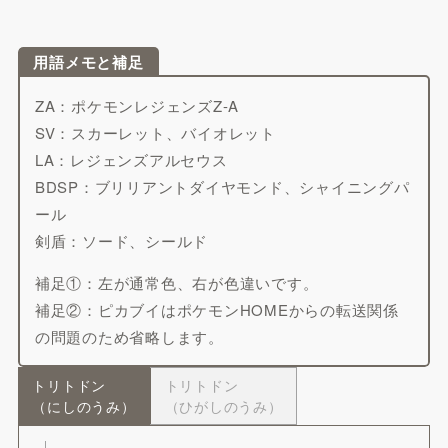
用語メモと補足
ZA：ポケモンレジェンズZ-A
SV：スカーレット、バイオレット
LA：レジェンズアルセウス
BDSP：ブリリアントダイヤモンド、シャイニングパ
ール
剣盾：ソード、シールド
補足①：左が通常色、右が色違いです。
補足②：ピカブイはポケモンHOMEからの転送関係
の問題のため省略します。
トリトドン
トリトドン
（にしのうみ）
（ひがしのうみ）