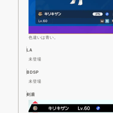
色違いは青い。
LA
未登場
BDSP
未登場
剣盾