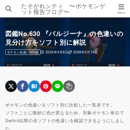
たそがれシティ 〜ポケモンゲ
ット報告ブログ〜
図鑑No.630 『バルジーナ』の色違いの
見分け方をソフト別に解説
2025年4月6日
2026年2月14日
ポケモン色違い判別表
ポケモンの色違いをソフト別に比較した一覧表です。
ソフトごとに微妙に色が異なるため、対象ポケモン単位で
Switch以降の全ソフトの色違いを確認できるようにしまし
た。