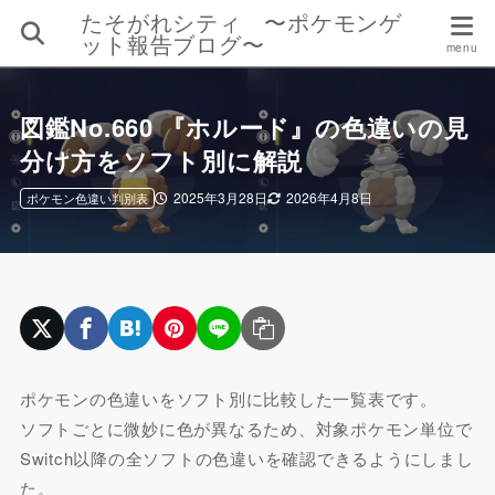
たそがれシティ 〜ポケモンゲ
ット報告ブログ〜
図鑑No.660 『ホルード』の色違いの見
分け方をソフト別に解説
2025年3月28日
2026年4月8日
ポケモン色違い判別表
ポケモンの色違いをソフト別に比較した一覧表です。
ソフトごとに微妙に色が異なるため、対象ポケモン単位で
Switch以降の全ソフトの色違いを確認できるようにしまし
た。