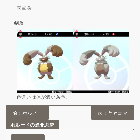
未登場
剣盾
色違いは体が濃い灰色。
前：ホルビー
次：ヤヤコマ
ホルードの進化系統