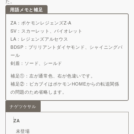
た。
用語メモと補足
ZA：ポケモンレジェンズZ-A
SV：スカーレット、バイオレット
LA：レジェンズアルセウス
BDSP：ブリリアントダイヤモンド、シャイニングパ
ール
剣盾：ソード、シールド
補足①：左が通常色、右が色違いです。
補足②：ピカブイはポケモンHOMEからの転送関係
の問題のため省略します。
ナゲツケサル
ZA
未登場