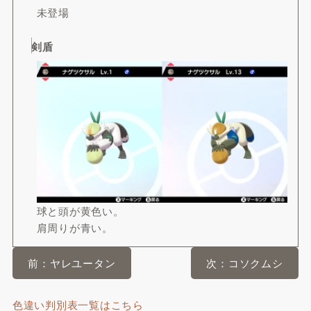
未登場
剣盾
球と頭が黄色い。
肩周りが青い。
前：ヤレユータン
次：コソクムシ
色違い判別表一覧はこちら