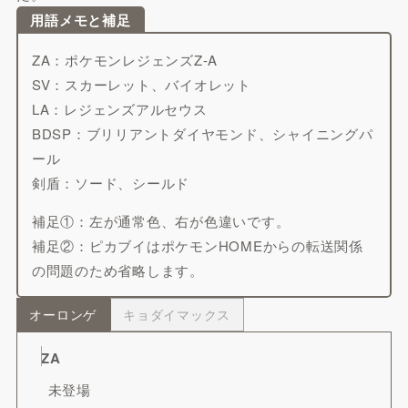
用語メモと補足
ZA：ポケモンレジェンズZ-A
SV：スカーレット、バイオレット
LA：レジェンズアルセウス
BDSP：ブリリアントダイヤモンド、シャイニングパ
ール
剣盾：ソード、シールド
補足①：左が通常色、右が色違いです。
補足②：ピカブイはポケモンHOMEからの転送関係
の問題のため省略します。
オーロンゲ
キョダイマックス
ZA
未登場