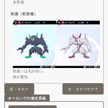
未登場
剣盾（初登場）
色違いは毛が白い。
体が紫色。
前：ギモー
次：タチフサグマ
オーロンゲの進化系統