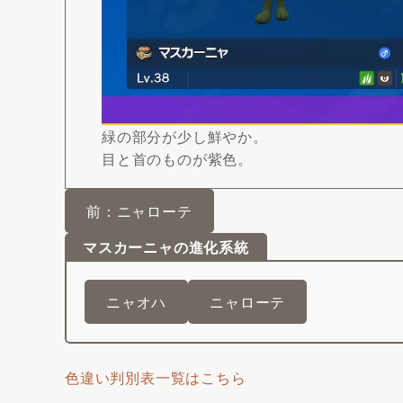
緑の部分が少し鮮やか。
目と首のものが紫色。
前：ニャローテ
マスカーニャの進化系統
ニャオハ
ニャローテ
色違い判別表一覧はこちら