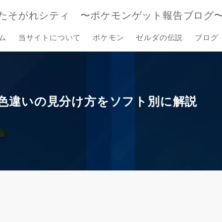
たそがれシティ 〜ポケモンゲット報告ブログ
ム
当サイトについて
ポケモン
ゼルダの伝説
ブログ
』の色違いの見分け方をソフト別に解説