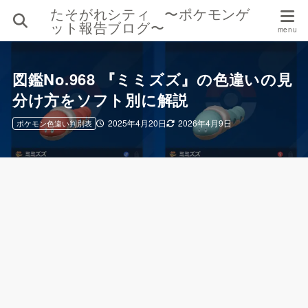
たそがれシティ 〜ポケモンゲ
ット報告ブログ〜
図鑑No.968 『ミミズズ』の色違いの見
分け方をソフト別に解説
2025年4月20日
2026年4月9日
ポケモン色違い判別表