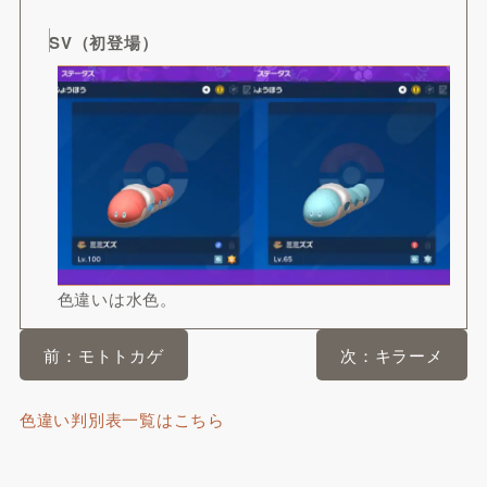
SV（初登場）
色違いは水色。
前：モトトカゲ
次：キラーメ
色違い判別表一覧はこちら