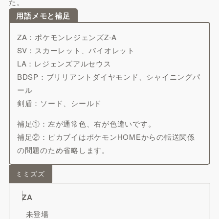
た。
用語メモと補足
ZA：ポケモンレジェンズZ-A
SV：スカーレット、バイオレット
LA：レジェンズアルセウス
BDSP：ブリリアントダイヤモンド、シャイニングパ
ール
剣盾：ソード、シールド
補足①：左が通常色、右が色違いです。
補足②：ピカブイはポケモンHOMEからの転送関係
の問題のため省略します。
ミミズズ
ZA
未登場